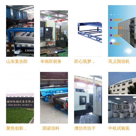
山东复合防
丰南区税务
匠心筑梦，
巩义国信机
火板机械
局 税收优
智造未来
械厂 以创
技术赋能，
惠“大礼
辛集鑫泽泡
新驱动为核
研发驱动行
包”助力机
塑机械厂的
心的机械设
业新未来
械设备研发
卓越创新之
备研发之路
企业焕发新
路
动力
聚焦创新，
国诺信科
潍坊市坊子
中机试验装