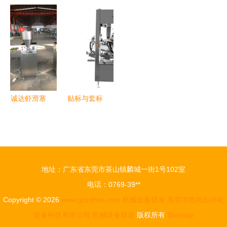
驱动未来
以自动给料
区 创新驱
备股份 以
卓越的机械
机研发，注
动抢占市
创新研发驱
设备研发企
入产业智造
场，机械设
动品质革
业
新活力
备研发热潮
命，铸造机
涌动
械设备行业
示范样本
诚达虾滑塞
贴标与套标
肉机与鸡肉
设备 智能
滑定量灌装
机械设备研
设备 精准
发的核心动
克数控制背
力与市场前
地址：广东省东莞市茶山镇麟城一街1号102室
后的机械研
沿
电话：0769-39**
发创新
Copyright © 2026
www.gczdhos.com
机械设备研发
东莞市欧尚自动化
设备科技有限公司
机械设备研发
版权所有
Sitemap