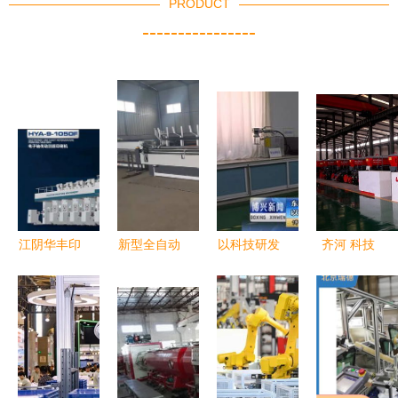
PRODUCT
----------------
江阴华丰印
新型全自动
以科技研发
齐河 科技
刷机械 自
卫生纸复卷
为引擎，驱
创新助力农
主创新获成
机问世 机
动企业创新
机装备制造
果，产品质
械设备研发
发展——东
提档升级与
量树口碑
助力生产效
瑞机械发展
设备研发突
率革命
纪实
破