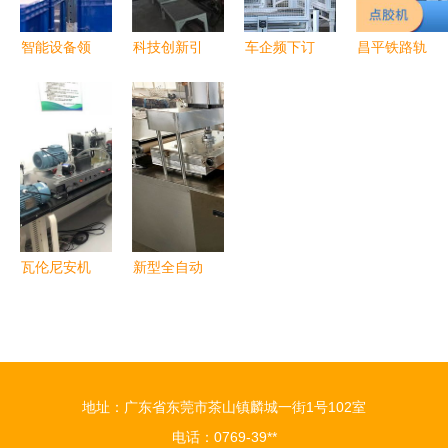
智能设备领
科技创新引
车企频下订
昌平铁路轨
域再添新力
领未来 威
单，工业机
枕打磨机器
中科微至创
尔塑料机械
器人迎来发
人研发业务
新产品持续
新研发PE
展快车道
流程解析
亮相机械设
管道设备全
研发费用大
备研发前沿
解析
涨的启示
瓦伦尼安机
新型全自动
械振动分析
单饼机 同
故障模拟试
心机械厂引
验台在马鞍
领机械设备
山市旋转设
研发创新
地址：广东省东莞市茶山镇麟城一街1号102室
备振动分析
电话：0769-39**
重点实验室